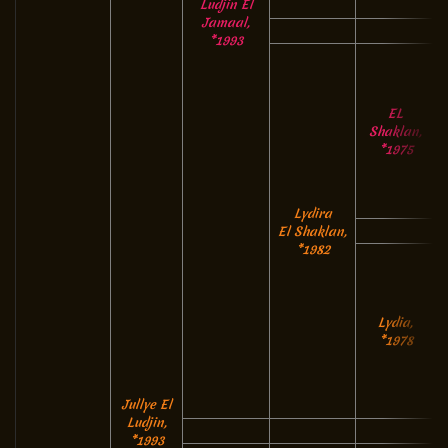
Ludjin El
Jamaal,
*1993
EL
Shaklan,
*1975
Lydira
El Shaklan,
*1982
Lydia,
*1978
Jullye El
Ludjin,
*1993