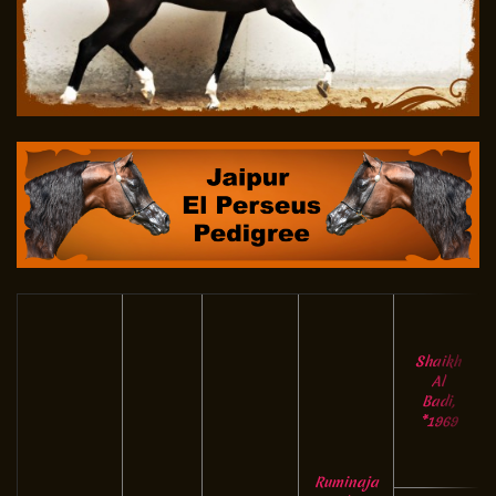
Shaikh
Al
Badi,
*1969
Ruminaja