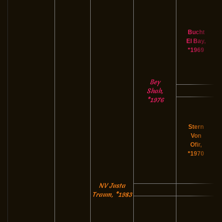
Bucht
El Bay,
*1969
Bey
Shah,
*1976
Stern
Von
Ofir,
*1970
NV Justa
Traum, *1983