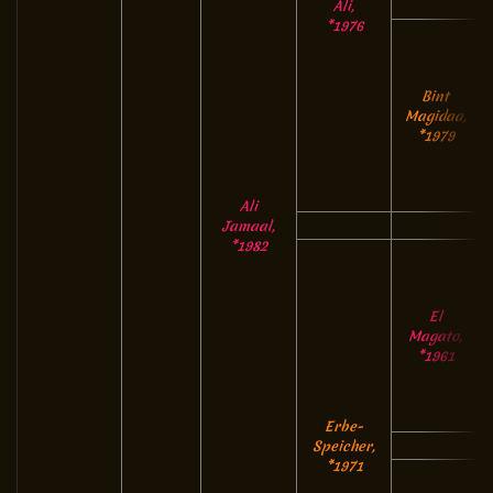
Ali,
*1976
Bint
Magidaa,
*1979
Ali
Jamaal,
*1982
El
Magato,
*1961
Erbe-
Speicher,
*1971