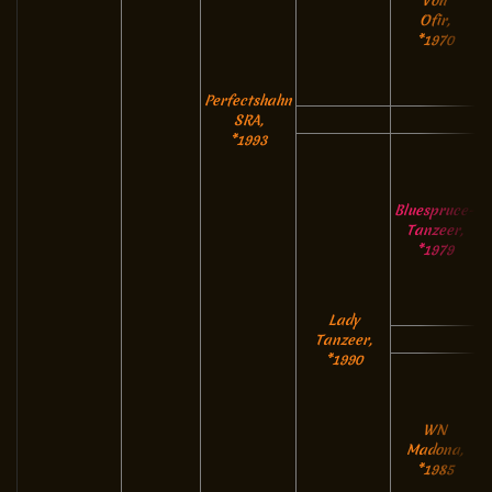
Von
Ofir,
*1970
Perfectshahn
SRA,
*1993
Bluespruce-
Tanzeer,
*1979
Lady
Tanzeer,
*1990
WN
Madona,
*1985