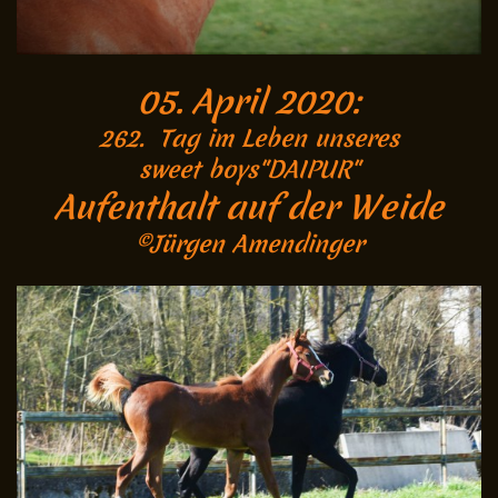
05. April 2020:
262. Tag im Leben unseres
sweet boys"DAIPUR"
Aufenthalt auf der Weide
©Jürgen Amendinger