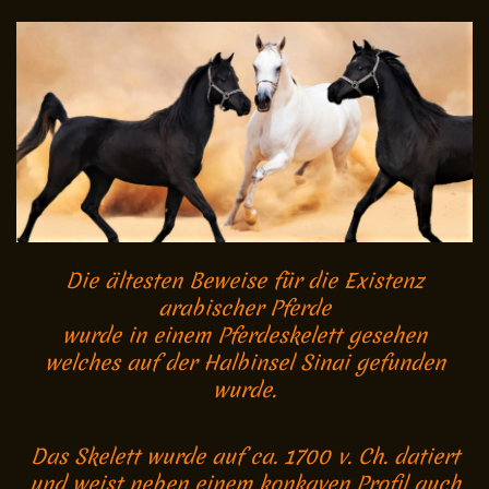
Die ältesten Beweise für die Existenz
arabischer Pferde
wurde in einem Pferdeskelett gesehen
welches auf der Halbinsel Sinai gefunden
wurde.
Das Skelett wurde auf ca. 1700 v. Ch. datiert
und weist neben einem konkaven Profil auch