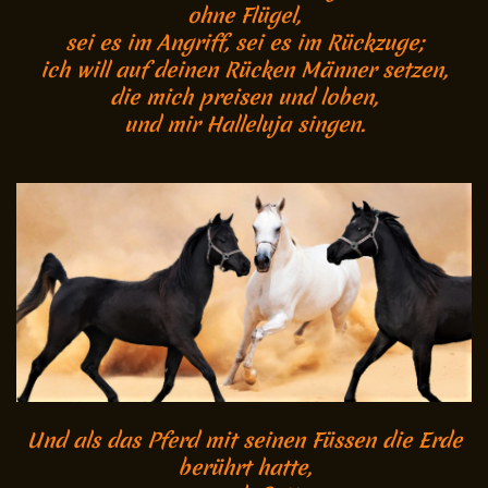
ohne Flügel,
sei es im Angriff, sei es im Rückzuge;
ich will auf deinen Rücken Männer setzen,
die mich preisen und loben,
und mir Halleluja singen.
U
nd als das Pferd mit seinen Füssen die Erde
berührt hatte,