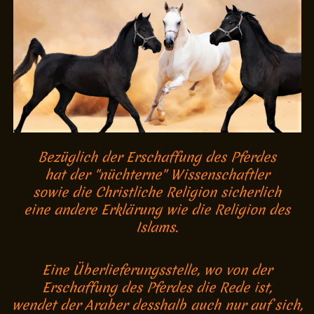
Bezüglich der Erschaffung des Pferdes
hat der "nüchterne" Wissenschaftler
sowie die Christliche Religion sicherlich
eine andere Erklärung wie die Religion des
Islams.
Eine Überlieferungsstelle, wo von der
Erschaffung des Pferdes die Rede ist,
wendet der Araber desshalb auch nur auf sich,