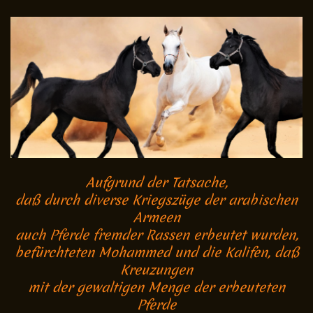
Aufgrund der Tatsache,
daß durch diverse Kriegszüge der arabischen
Armeen
auch Pferde fremder Rassen erbeutet wurden,
befürchteten Mohammed und die Kalifen, daß
Kreuzungen
mit der gewaltigen Menge der erbeuteten
Pferde