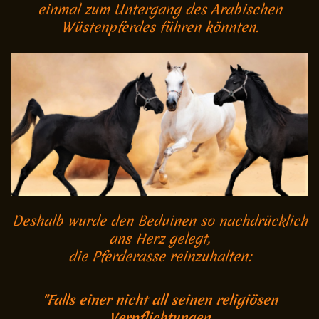
einmal zum Untergang des Arabischen
Wüstenpferdes führen könnten.
Deshalb wurde den Beduinen so nachdrücklich
ans Herz gelegt,
die Pferderasse reinzuhalten:
"Falls einer nicht all seinen religiösen
Verpflichtungen