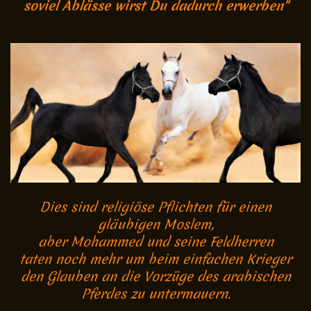
soviel Ablässe wirst Du dadurch erwerben"
Dies sind religiöse Pflichten für einen
gläubigen Moslem,
aber Mohammed und seine Feldherren
taten noch mehr um beim einfachen Krieger
den Glauben an die Vorzüge des arabischen
Pferdes zu untermauern.