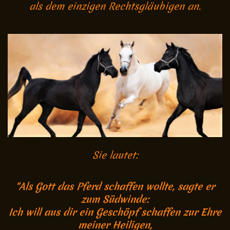
als dem einzigen Rechtsgläubigen an.
Sie lautet:
"Als Gott das Pferd schaffen wollte, sagte er
zum Südwinde:
Ich will aus dir ein Geschöpf schaffen zur Ehre
meiner Heiligen,